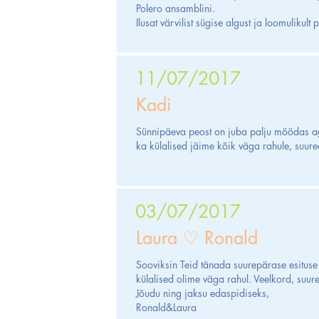
Polero ansamblini.
Ilusat värvilist sügise algust ja loomulikult
11/07/2017
Kadi
Sünnipäeva peost on juba palju möödas ag
ka külalised jäime kõik väga rahule, suure
03/07/2017
Laura ♡ Ronald
Sooviksin Teid tänada suurepärase esituse
külalised olime väga rahul. Veelkord, suure
Jõudu ning jaksu edaspidiseks,
Ronald&Laura