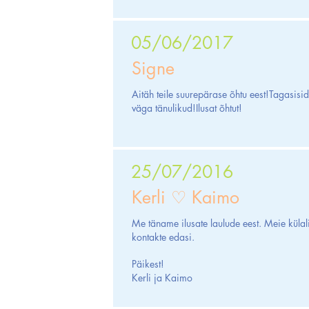
05/06/2017
Signe
Aitäh teile suurepärase õhtu eest!Tagasis
väga tänulikud!Ilusat õhtut!
25/07/2016
Kerli ♡ Kaimo
Me täname ilusate laulude eest. Meie külali
kontakte edasi.
Päikest!
Kerli ja Kaimo