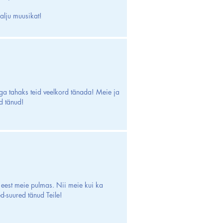
 palju muusikat!
a tahaks teid veelkord tänada! Meie ja
d tänud!
 eest meie pulmas. Nii meie kui ka
d-suured tänud Teile!