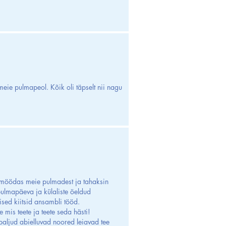
eie pulmapeol. Kõik oli täpselt nii nagu
 möödas meie pulmadest ja tahaksin
lmapäeva ja külaliste öeldud
lised kiitsid ansambli tööd.
e mis teete ja teete seda hästi!
 paljud abielluvad noored leiavad tee