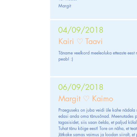
Margit
04/09/2018
Kairi ♡ Taavi
Täname veelkord meeleoluka etteaste eest m
peab! :)
06/09/2018
Margit ♡ Kaimo
Praeguseks on juba veidi üle kahe nädala
edasi anda oma tänusõnad. Meenutades pu
tagasisidet, siis saan öelda, et paljud küla
Tuhat tänu kõige eest! Tore on näha, et teat
Jätkake samas vaimus ja loodan siiralt, et