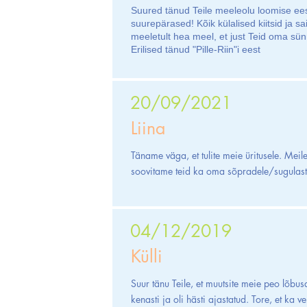
Suured tänud Teile meeleolu loomise eest!
suurepärased! Kõik külalised kiitsid ja sa
meeletult hea meel, et just Teid oma sü
Erilised tänud "Pille-Riin"i eest
20/09/2021
Liina
Täname väga, et tulite meie üritusele. Meil
soovitame teid ka oma sõpradele/sugulast
04/12/2019
Külli
Suur tänu Teile, et muutsite meie peo lõbus
kenasti ja oli hästi ajastatud. Tore, et ka 