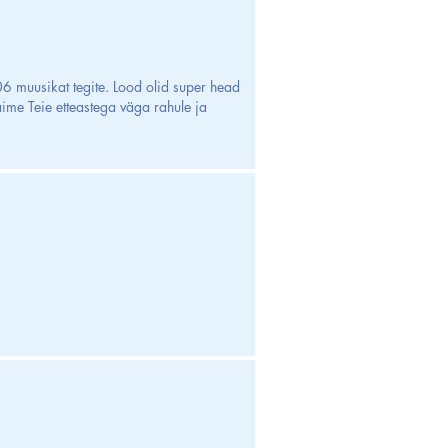
6 muusikat tegite. Lood olid super head
Jäime Teie etteastega väga rahule ja