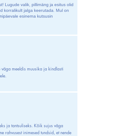
 Lugude valik, pillimäng ja esitus olid
id korralikult jalga keerutada. Mul on
nnipäevale esinema kutsusin
e väga meeldis muusika ja kindlasti
ele.
aks ja tantsuliseks. Kõik sujus väga
vene rahvusest inimesed tundsid, et nende