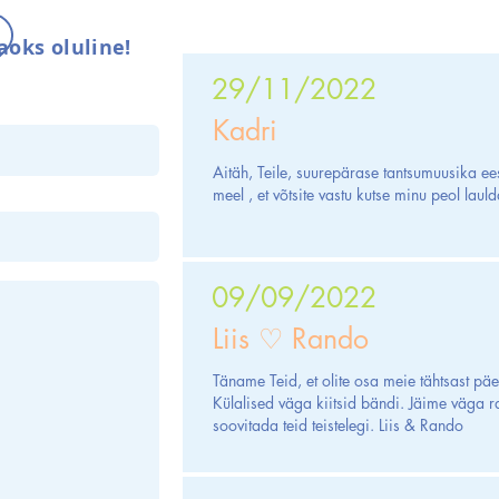
aoks oluline!
29/11/2022
Kadri
Aitäh, Teile, suurepärase tantsumuusika ees
meel , et võtsite vastu kutse minu peol lauld
09/09/2022
Liis ♡ Rando
Täname Teid, et olite osa meie tähtsast päev
Külalised väga kiitsid bändi. Jäime väga r
soovitada teid teistelegi. Liis & Rando