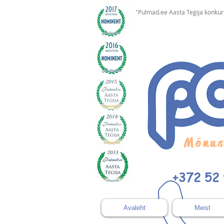
"Pulmad.ee Aasta Tegija konku
Mõnus
+372 52
Avaleht
Meist