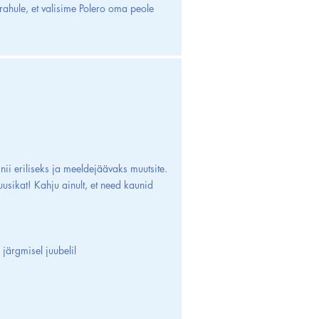
 rahule, et valisime Polero oma peole
ii eriliseks ja meeldejäävaks muutsite.
uusikat! Kahju ainult, et need kaunid
 järgmisel juubelil