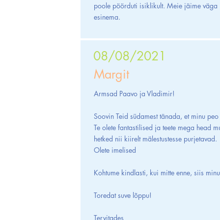
poole pöörduti isiklikult. Meie jäime väga
esinema.
08/08/2021
Margit
Armsad Paavo ja Vladimir!
Soovin Teid südamest tänada, et minu peo n
Te olete fantastilised ja teete mega head m
hetked nii kiirelt mälestustesse purjetavad.
Olete imelised
Kohtume kindlasti, kui mitte enne, siis minu
Toredat suve lõppu!
Tervitades