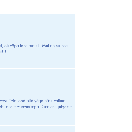
t, oli väga lahe pidu!!! Mul on nii hea
a!!!
ast. Teie lood olid väga hästi valitud.
ahule teie esinemisega. Kindlasti julgeme