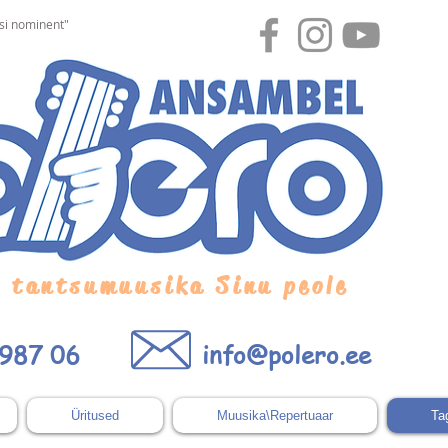
rsi nominent"
 tantsumuusika Sinu peole
 987 06
info@polero.ee
Üritused
Muusika\Repertuaar
Ta