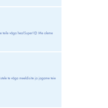
ide teile väga hea!Super!😊 Me oleme
stele te väga meeldisite ja jagame teie