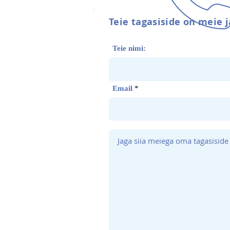
Teie tagasiside on meie j
Teie nimi:
Email