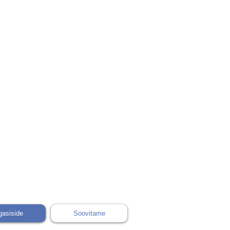
gasiside
Soovitame